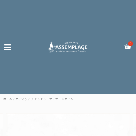
内
容
を
ス
キ
ッ
Car
0
プ
ホーム
/
ボディケア
/ ドゥドゥ マッサージオイル