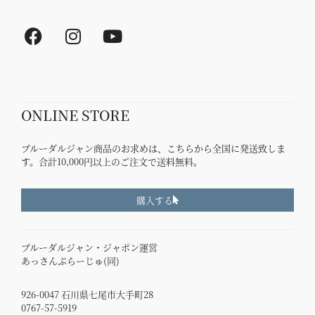
F
I
Y
a
n
o
c
s
u
e
t
t
b
a
u
ONLINE STORE
o
g
b
o
r
e
ブルーダルジャン商品のお求めは、こちらから全国に発送致しま
k
a
す。合計10,000円以上のご注文で送料無料。
m
購入する
ブルーダルジャン・ジャポン運営
あっさんぷらーじゅ(同)
926-0047 石川県七尾市大手町28
0767-57-5919