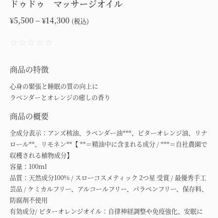
ドゥドゥ マッサージオイル
価
5,500
–
14,300
¥
¥
(税込)
格
帯:
¥5,500
–
商品の特徴
¥14,300
心身の緊張と睡眠の質の向上に
ラベンダーとオレンジの癒しの香り
商品の概要
全成分表示：アンズ核油、ラベンダー油***、ビターオレンジ油、リナ
ロール**、リモネン**【 **＝精油中に含まれる成分 / ***＝自社農園で
収穫される植物成分】
容量：100ml
品質：天然成分100% / スローコスメティック 2つ星 受賞 / 最優秀手工
芸品 / ケミカルフリー、アルコールフリー、パラベンフリー、保存料、
防腐剤不使用
有効成分/ ビターオレンジオイル：自律神経調整や免疫強化、安眠に