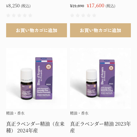
か
元
17,600
現
8,250
¥
¥
¥
(税込)
21,890
(税込)
ら
の
在
選
価
の
択
格
価
お買い物カゴに追加
お買い物カゴに追加
で
は
格
き
¥21,890
は
ま
で
¥17,600
す
し
で
た。
す。
精油・香水
精油・香水
真正ラベンダー精油（在来
真正ラベンダー精油 2023年
種） 2024年産
産