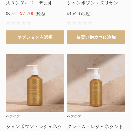
スタンダード・デュオ
シャンポワン・ヌリサン
ジ
ジ
か
か
元
7,700
現
4,620
¥
¥
9,680
(税込)
¥
(税込)
ら
ら
の
在
選
選
価
の
こ
択
択
格
価
オプションを選択
お買い物カゴに追加
の
で
で
は
格
商
き
き
¥9,680
は
品
ま
ま
で
¥7,700
に
し
で
す
す
は
た。
す。
複
数
の
バ
リ
エ
ヘアケア
ヘアケア
ー
シ
シャンポワン・レジェネラ
クレーム・レジェネラント