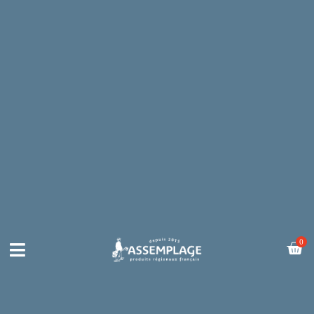
内
容
を
ス
キ
ッ
プ
Car
0