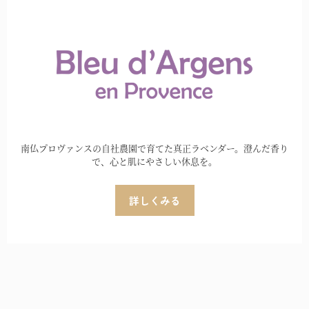
ン
ン
が
が
あ
あ
り
り
ま
ま
す。
す
オ
オ
プ
プ
シ
シ
南仏プロヴァンスの自社農園で育てた真正ラベンダー。澄んだ香り
ョ
ョ
で、心と肌にやさしい休息を。
ン
ン
は
は
詳しくみる
商
商
品
品
ペ
ペ
ー
ー
ジ
ジ
か
か