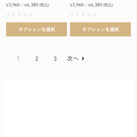
価
価
3,960
–
6,380
3,960
–
6,380
¥
¥
(税込)
¥
¥
(税込)
格
格
帯:
帯:
こ
こ
¥3,960
¥3,960
オプションを選択
オプションを選択
の
の
–
–
商
商
¥6,380
¥6,380
品
品
に
に
1
2
3
次へ
は
は
複
複
数
数
の
の
バ
バ
リ
リ
エ
エ
ー
ー
シ
シ
ョ
ョ