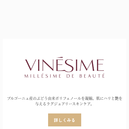
ら
ら
選
選
択
択
で
で
き
き
ま
ま
す
す
ブルゴーニュ産のぶどう由来ポリフェノールを凝縮。肌にハリと艶を
与えるラグジュアリースキンケア。
詳しくみる