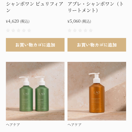
シ
シ
シャンポワン ピュリフィア
アプレ・シャンポワン（ト
ン
リートメント）
ョ
ョ
ン
ン
4,620
5,060
¥
(税込)
¥
(税込)
が
が
あ
あ
り
り
お買い物カゴに追加
お買い物カゴに追加
ま
ま
す。
す
オ
オ
プ
プ
シ
シ
ョ
ョ
ン
ン
は
は
商
商
品
品
ペ
ペ
ヘアケア
ヘアケア
ー
ー