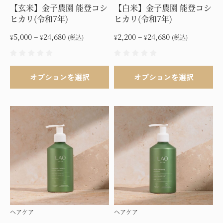
【玄米】金子農園 能登コシ
【白米】金子農園 能登コシ
ヒカリ(令和7年)
ヒカリ(令和7年)
価
価
5,000
–
24,680
2,200
–
24,680
¥
¥
(税込)
¥
¥
(税込)
格
格
帯:
帯:
こ
こ
¥5,000
¥2,200
オプションを選択
オプションを選択
の
の
–
–
商
商
¥24,680
¥24,680
品
品
に
に
は
は
複
複
数
数
の
の
バ
バ
リ
リ
エ
エ
ヘアケア
ヘアケア
ー
ー