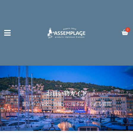
内
容
を
ス
Car
0
キ
ッ
プ
お買い物ガイド
製品やご注文、取扱いに関するよくある質問