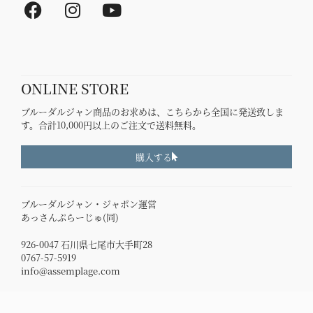
F
I
Y
a
n
o
c
s
u
e
t
t
b
a
u
ONLINE STORE
o
g
b
o
r
e
ブルーダルジャン商品のお求めは、こちらから全国に発送致しま
k
a
す。合計10,000円以上のご注文で送料無料。
m
購入する
ブルーダルジャン・ジャポン運営
あっさんぷらーじゅ(同)
926-0047 石川県七尾市大手町28
0767-57-5919
info@assemplage.com